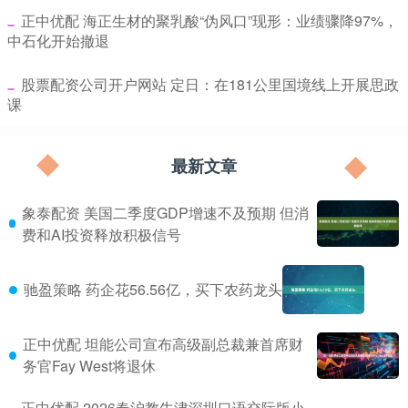
​正中优配 海正生材的聚乳酸“伪风口”现形：业绩骤降97%，
中石化开始撤退
​股票配资公司开户网站 定日：在181公里国境线上开展思政
课
最新文章
象泰配资 美国二季度GDP增速不及预期 但消
费和AI投资释放积极信号
驰盈策略 药企花56.56亿，买下农药龙头
正中优配 坦能公司宣布高级副总裁兼首席财
务官Fay West将退休
正中优配 2026春沪教牛津深圳口语交际版小