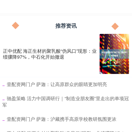
推荐资讯
正中优配 海正生材的聚乳酸“伪风口”现形：业
绩骤降97%，中石化开始撤退
​壹配资网门户 萨迦：让高原群众的眼睛更加明亮
​驰盈策略 活力中国调研行｜“制造业朋友圈”里走出的单项冠
军
​壹配资网门户 萨迦：沪藏携手高原学校教研氛围更浓