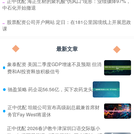
​正中优配 海正生材的聚乳酸“伪风口”现形：业绩骤降97%，
中石化开始撤退
​股票配资公司开户网站 定日：在181公里国境线上开展思政
课
最新文章
象泰配资 美国二季度GDP增速不及预期 但消
费和AI投资释放积极信号
驰盈策略 药企花56.56亿，买下农药龙头
正中优配 坦能公司宣布高级副总裁兼首席财
务官Fay West将退休
正中优配 2026春沪教牛津深圳口语交际版小