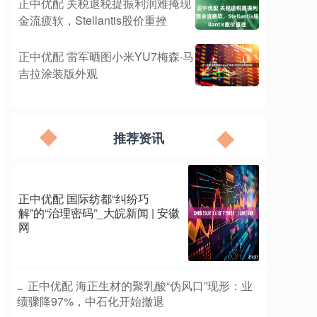
正中优配 关税退税提振利润难掩现
金流疲软，Stellantis股价重挫
正中优配 雷军晒图小米YU7梅森·马
吉拉涂装版外观
推荐资讯
正中优配 国际纺都“纠纷巧
解”的“治理密码”_大皖新闻 | 安徽
网
​正中优配 海正生材的聚乳酸“伪风口”现形：业
绩骤降97%，中石化开始撤退