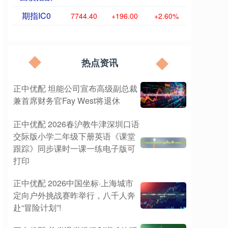
期指IC0
7744.40
+196.00
+2.60%
热点资讯
正中优配 坦能公司宣布高级副总裁
兼首席财务官Fay West将退休
正中优配 2026春沪教牛津深圳口语
交际版小学二年级下册英语《课堂
跟踪》同步课时一课一练电子版可
打印
正中优配 2026中国坐标·上海城市
定向户外挑战赛昨举行，八千人奔
赴“冒险计划”!