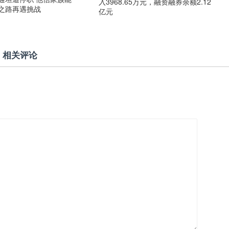
入3968.65万元，融资融券余额2.12
力之路再遇挑战
亿元
相关评论