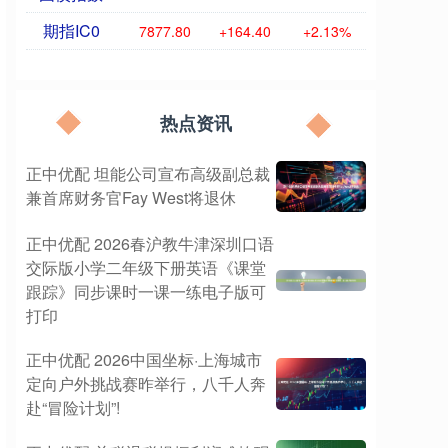
期指IC0
7877.80
+164.40
+2.13%
热点资讯
正中优配 坦能公司宣布高级副总裁
兼首席财务官Fay West将退休
正中优配 2026春沪教牛津深圳口语
交际版小学二年级下册英语《课堂
跟踪》同步课时一课一练电子版可
打印
正中优配 2026中国坐标·上海城市
定向户外挑战赛昨举行，八千人奔
赴“冒险计划”!