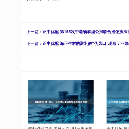
上一篇：
正中优配 第155次中老缅泰湄公河联合巡逻执法
下一篇：
正中优配 海正生材的聚乳酸“伪风口”现形：业绩
壹配资网门户 定日：在181公里国境
正中优配 佩