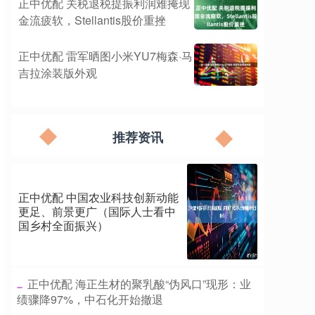
正中优配 关税退税提振利润难掩现
金流疲软，Stellantis股价重挫
正中优配 雷军晒图小米YU7梅森·马
吉拉涂装版外观
推荐资讯
正中优配 中国农业科技创新动能
更足、前景更广（国际人士看中
国乡村全面振兴）
​正中优配 海正生材的聚乳酸“伪风口”现形：业
绩骤降97%，中石化开始撤退