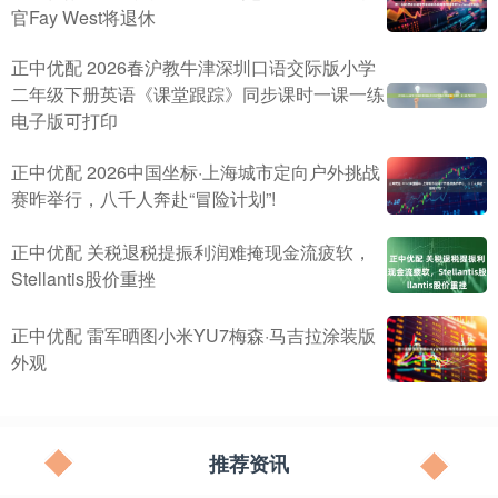
官Fay West将退休
正中优配 2026春沪教牛津深圳口语交际版小学
二年级下册英语《课堂跟踪》同步课时一课一练
电子版可打印
正中优配 2026中国坐标·上海城市定向户外挑战
赛昨举行，八千人奔赴“冒险计划”!
正中优配 关税退税提振利润难掩现金流疲软，
Stellantis股价重挫
正中优配 雷军晒图小米YU7梅森·马吉拉涂装版
外观
推荐资讯